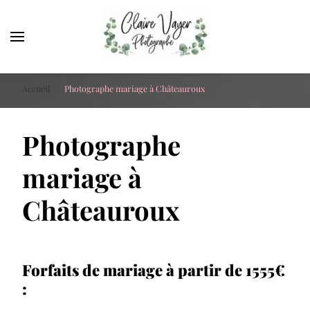
Claire Vayer Photographe
Votre photographe à Blois, Orléans et Tours
Accueil
Photographe mariage à Châteauroux
Photographe
mariage à
Châteauroux
Forfaits de mariage à partir de 1555€
: