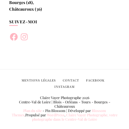
Bourges (18),
Châteauroux (36)
SUIVEZ-MOI
Facebook
Instagram
MENTIONS LÉGALES
CONTACT
FACEBOOK
INSTAGRAM
Claire Vayer Photographe 2026
Centre-Val de Loire | Blois - Orléans - Tours - Bourges -
Châteauroux
Plan du site
-
Pin Blossom | Développé par
Blossom
Themes
.Propulsé par
WordPress
.
Claire Vayer Photographe, votre
photographe dans le Centre-Val de Loire