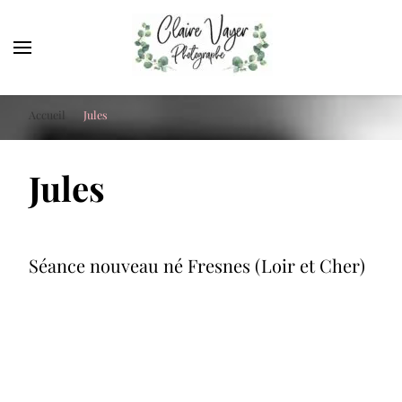
Claire Vayer Photographe
Votre photographe à Blois, Orléans et Tours
Accueil
Jules
Jules
Séance nouveau né Fresnes (Loir et Cher)