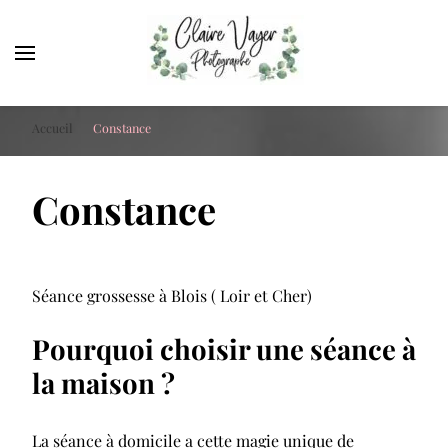
Claire Vayer Photographe
Votre photographe à Blois, Orléans et Tours
Accueil
Constance
Constance
Séance grossesse à Blois ( Loir et Cher)
Pourquoi choisir une séance à
la maison ?
La séance à domicile a cette magie unique de