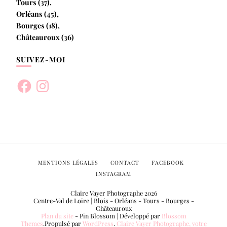
Tours (37),
Orléans (45),
Bourges (18),
Châteauroux (36)
SUIVEZ-MOI
Facebook
Instagram
MENTIONS LÉGALES
CONTACT
FACEBOOK
INSTAGRAM
Claire Vayer Photographe 2026
Centre-Val de Loire | Blois - Orléans - Tours - Bourges -
Châteauroux
Plan du site
-
Pin Blossom | Développé par
Blossom
Themes
.Propulsé par
WordPress
.
Claire Vayer Photographe, votre