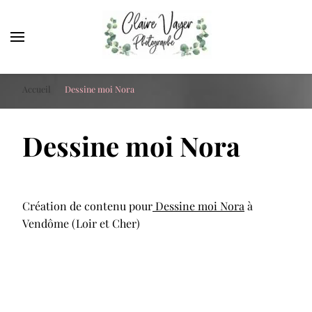
Claire Vayer Photographe
Votre photographe à Blois, Orléans et Tours
Accueil
Dessine moi Nora
Dessine moi Nora
Création de contenu pour
Dessine moi Nora
à
Vendôme (Loir et Cher)