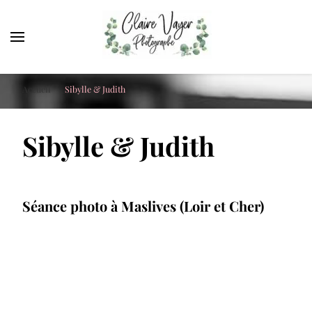
Claire Vayer Photographe
Votre photographe à Blois, Orléans et Tours
Accueil
Sibylle & Judith
Sibylle & Judith
Séance photo à Maslives (Loir et Cher)