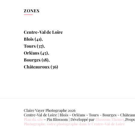
ZONES
Centre-Val de Loire
Blois (41),
Tours (37),
Orléans (45),
Bourges (18),
Châteauroux (36)
Claire Vayer Photographe 2026
Centre-Val de Loire | Blois - Orléans - Tours - Bourges - Château
Plan du site
-
Pin Blossom | Développé par
Blossom Themes
.Prop
Photographe, votre photographe dans le Centre-Val de Loire