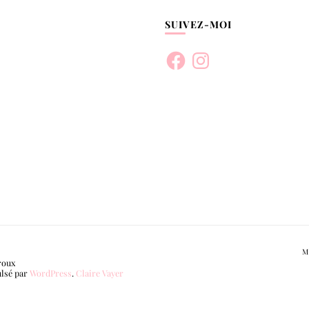
SUIVEZ-MOI
Facebook
Instagram
M
roux
ulsé par
WordPress
.
Claire Vayer