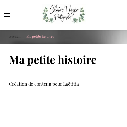
Claire Vayer Photographe
Votre photographe à Blois, Orléans et Tours
Accueil
Ma petite histoire
Ma petite histoire
Création de contenu pour
Laëtitia