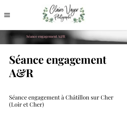
Claire Vayer Photographe
Votre photographe à Blois, Orléans et Tours
Accueil
Séance engagement A&R
Séance engagement
A&R
Séance engagement à Châtillon sur Cher
(Loir et Cher)