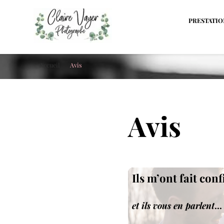
PRESTATIO
Claire Vayer Photographe
Votre photographe à Blois, Orléans et Tours
Accueil
Avis
Avis
Ils m’ont fait con
et ils vous en parlent
…