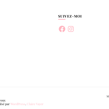
SUIVEZ-MOI
Facebook
Instagram
M
roux
ulsé par
WordPress
.
Claire Vayer