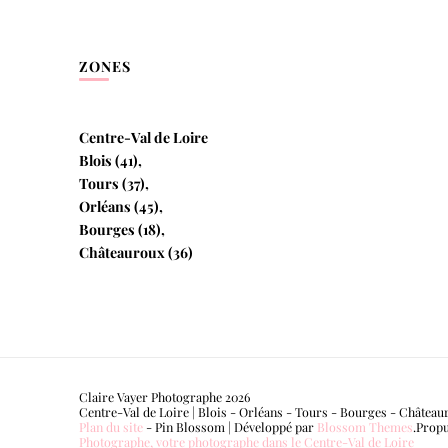
ZONES
Centre-Val de Loire
Blois (41),
Tours (37),
Orléans (45),
Bourges (18),
Châteauroux (36)
Claire Vayer Photographe 2026
Centre-Val de Loire | Blois - Orléans - Tours - Bourges - Château
Plan du site
-
Pin Blossom | Développé par
Blossom Themes
.Prop
Photographe, votre photographe dans le Centre-Val de Loire