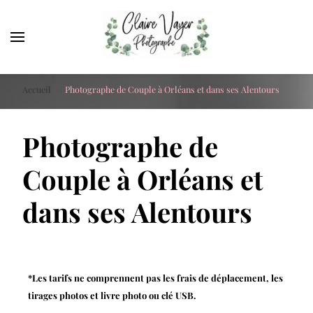
Claire Vayer Photographe
Votre photographe à Blois, Orléans et Tours
Accueil
Photographe de Couple à Orléans et dans ses Alentours
Photographe de
Couple à Orléans et
dans ses Alentours
*Les tarifs ne comprennent pas les frais de déplacement, les
tirages photos et livre photo ou clé USB.