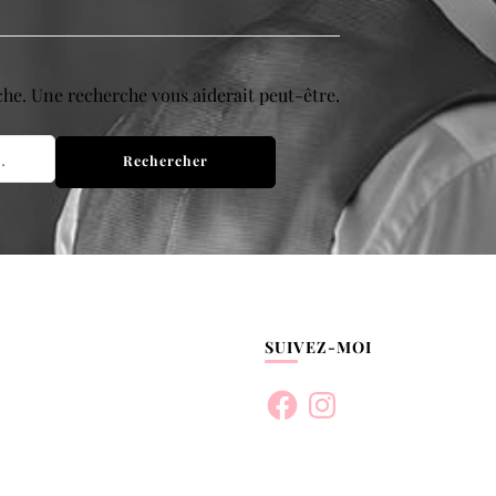
che. Une recherche vous aiderait peut-être.
SUIVEZ-MOI
Facebook
Instagram