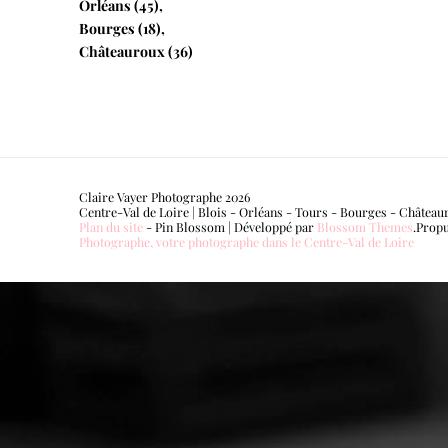
Orléans (45),
Bourges (18),
Châteauroux (36)
Claire Vayer Photographe 2026
Centre-Val de Loire | Blois - Orléans - Tours - Bourges - Château
Plan du site
-
Pin Blossom | Développé par
Blossom Themes
.Prop
Photographe, votre photographe dans le Centre-Val de Loire