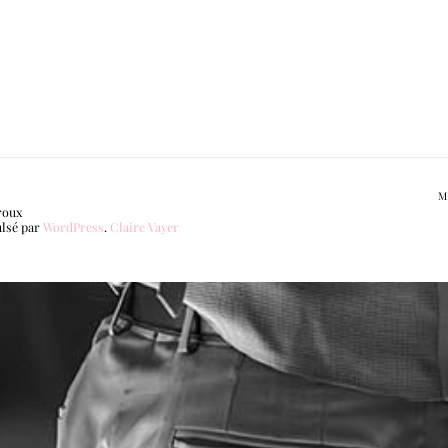
M
roux
ulsé par
WordPress
.
Claire Vayer