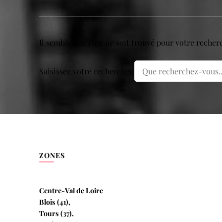
Il semble que rien ne soit trouvé pour votre recher
Vous
Saisissez votre rechercher.
recherchiez
quelque
chose ?
ZONES
Centre-Val de Loire
Blois (41),
Tours (37),