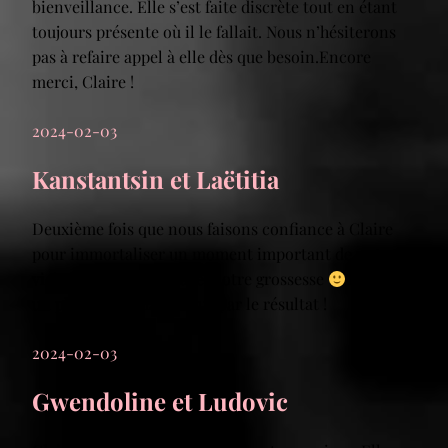
bienveillance. Elle s’est faite discrète tout en étant
toujours présente où il le fallait. Nous n’hésiterons
pas à refaire appel à elle dès que besoin.Encore
merci, Claire !
2024-02-03
Kanstantsin et Laëtitia
Deuxième fois que nous faisons confiance à Claire
pour immortaliser un moment important de notre
vie!Après notre mariage, notre grossesse
Toujours
un plaisir et jamais déçus par le résultat !
2024-02-03
Gwendoline et Ludovic