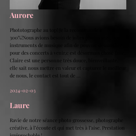
Aurore
Phototographe au top! Je la recommande à
300%!Nous avions besoin de jolies photos avec nos
instruments de musique afin de pouvoir démarcher
pour des concerts à venir,c est désormais chose faite.
Claire est une personne très douce, bienveillante,
elle sait nous mettre en valeur et capturer le meilleur
de nous, le contact est tout de …
2024-02-03
Laure
Ravie de notre séance photo grossesse, photographe
créative, à l’écoute et qui met très à l’aise. Prestation
irréprochable !