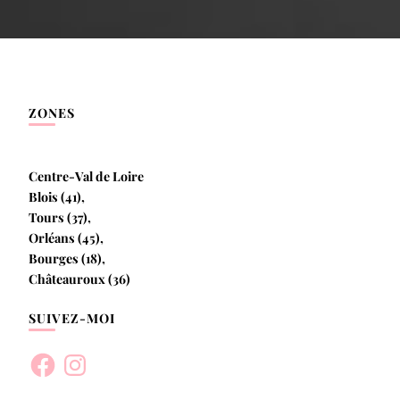
articles
ZONES
Centre-Val de Loire
Blois (41),
Tours (37),
Orléans (45),
Bourges (18),
Châteauroux (36)
SUIVEZ-MOI
Facebook
Instagram