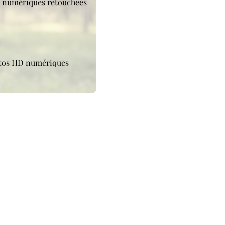
D numériques retouchées
hotos HD numériques