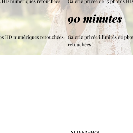
os HD numériques retouchées
Galerie privée de 15 photos H
90 minutes
tos HD numériques retouchées
Galerie privée illimités de p
retouchées
SUIVEZ-MOI