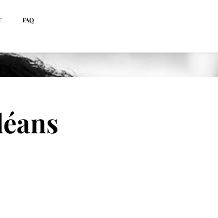
T
FAQ
léans