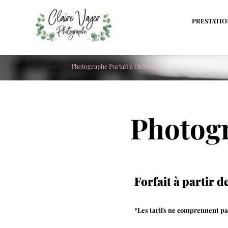
PRESTATIO
Claire Vayer Photographe
Votre photographe à Blois, Orléans et Tours
Accueil
Photographe Portait à Orléans
Photogr
Forfait à partir d
*Les tarifs ne comprennent pas